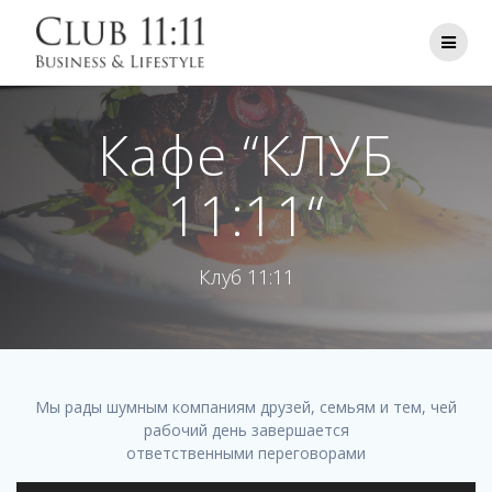
Skip
to
content
Кафе “КЛУБ
11:11“
Клуб 11:11
Мы рады шумным компаниям друзей, семьям и тем, чей
рабочий день завершается
ответственными переговорами